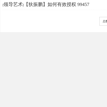
领导艺术
【狄振鹏】如何有效授权 99457
[
]
总