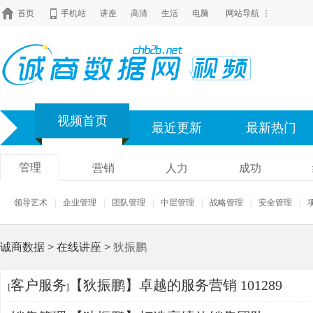
首页
手机站
讲座
高清
生活
电脑
网站导航
视频首页
最近更新
最新热门
管理
营销
人力
成功
领导艺术
|
企业管理
|
团队管理
|
中层管理
|
战略管理
|
安全管理
|
诚商数据
>
在线讲座
> 狄振鹏
客户服务
【狄振鹏】卓越的服务营销 101289
[
]