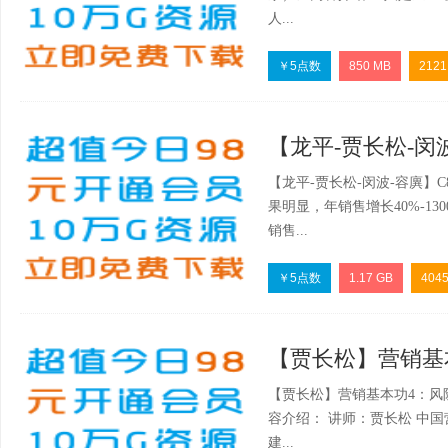
人...
￥5点数
850 MB
2121
【龙平-贾长松-闵波
【龙平-贾长松-闵波-容廙】C
果明显，年销售增长40%-1
销售...
￥5点数
1.17 GB
404
【贾长松】营销基本功
【贾长松】营销基本功4：风
容介绍： 讲师：贾长松 中
建...