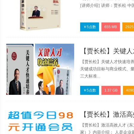
[讲师介绍] 讲师：贾长松 
￥5点数
655 MB
2925
【贾长松】关键人才
【贾长松】关键人才快速培养
关键成功目标与商业模式、
三大标准...
￥5点数
1.37 GB
409
【贾长松】激活高效人
【贾长松】激活高效人才 (
家）》内容介绍： 人是企业