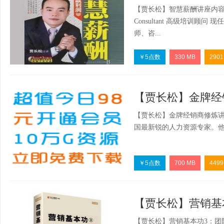
【贾长松】智慧薪酬讲座内容简介：
Consultant 高级培训
师、咨...
￥5点数
330 MB
2901
【贾长松】金牌经销商
【贾长松】金牌经销商修炼讲
国最新锐的人力资源专家。他主
￥5点数
700 MB
4499
【贾长松】营销基本功
【贾长松】营销基本功3：团